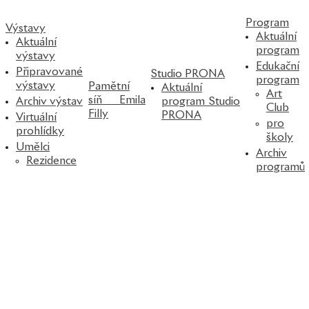
Program
Výstavy
Aktuální
Aktuální
program
výstavy
Edukační
Připravované
Studio PRONA
program
výstavy
Pamětní
Aktuální
Art
síň Emila
Archiv výstav
program Studio
Club
Filly
PRONA
Virtuální
pro
prohlídky
školy
Umělci
Archiv
Rezidence
programů